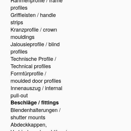
Rahmenprofile / frame
profiles
Griffleisten / handle
strips
Kranzprofile / crown
mouldings
Jalousieprofile / blind
profiles
Technische Profile /
Technical profiles
Formtürprofile /
moulded door profiles
Innenauszug / internal
pull-out
Beschläge / fittings
Blendenhalterungen /
shutter mounts
Abdeckkappen,