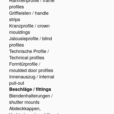
Rahmenprofile / frame
profiles
Griffleisten / handle
strips
Kranzprofile / crown
mouldings
Jalousieprofile / blind
profiles
Technische Profile /
Technical profiles
Formtürprofile /
moulded door profiles
Innenauszug / internal
pull-out
Beschläge / fittings
Blendenhalterungen /
shutter mounts
Abdeckkappen,