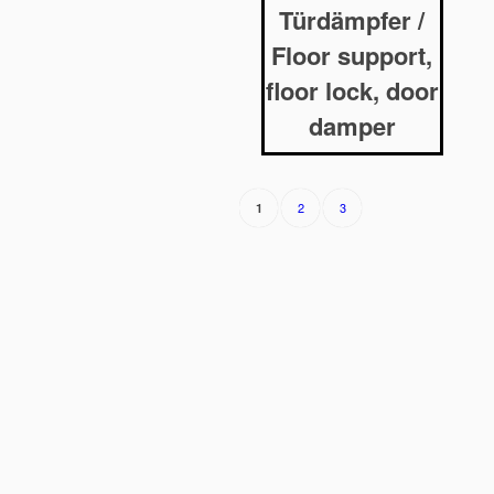
Türdämpfer /
Floor support,
floor lock, door
damper
2
3
1