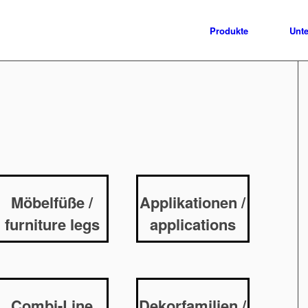
Produkte
Unt
Möbelfüße /
Applikationen /
furniture legs
applications
Combi-Line
Dekorfamilien /